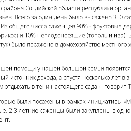
о района Согдийской области республики орга
вьев. Всего за один день было высажено 350 с
 Из общего числа саженцев 90% - фруктовые де
абрикос) и 10% неплодоносящие (тополь и ива).
тук) было посажено в домохозяйстве местного
ашей помощи у нашей большой семьи появится
й источник дохода, а спустя несколько лет в 
м отдыхать в тени настоящего сада
» - говорит 
оторые были посажены в рамках инициативы «
ые. 2-3-летние саженцы были закуплены в одн
ент.