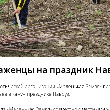
аженцы на праздник На
логической организации «Маленькая Земля» по
ев в канун праздника Навруз.
ода «Маленькая Земля» совместно с местными 