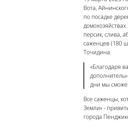
Вота, Айнинског
по посадке дере
домохозяйствах.
персик, слива, 
саженцев (180 ш
Точидина.
«
Благодаря в
дополнительны
дни мы сможе
Все саженцы, к
Земли» - привит
города Пенджик