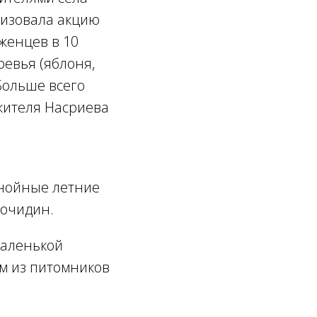
низовала акцию
аженцев в 10
ревья (яблоня,
 Больше всего
 жителя Насриева
знойные летние
Точидин.
Маленькой
ом из питомников