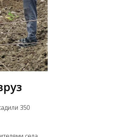
вруз
садили 350
жителями села