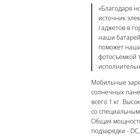
«
Благодаря н
источник эле
гаджетов в г
наши батарей
поможет наши
фотосъемкой т
исполнительн
Мобильные заря
солнечных панел
всего 1 кг. Вы
со специальным
Общая мощность 
подзарядки - DC,