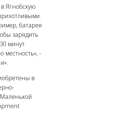
 в Ягнобскую
прихотливыми.
ример, батарея
тобы зарядить
30 минут.
ую местность
», -
и».
иобретены в
ерно-
 «Маленькой
lopment