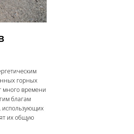
в
ергетическим
енных горных
ят много времени
угим благам
, использующих
сят их общую