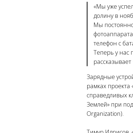
«
Мы уже успел
долину в ноя
Мы постоянно
фотоаппарата 
телефон с бат
Теперь у нас 
рассказывает
Зарядные устро
рамках проекта
справедливых к
Землей» при по
Organization).
Тимур Идрисов, 