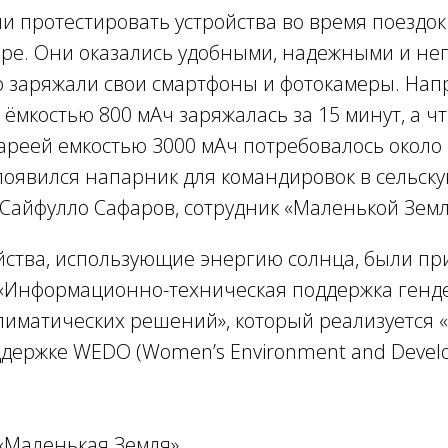
и протестировать устройства во время поездок
бре. Они оказались удобными, надежными и не
 заряжали свои смартфоны и фотокамеры. Нап
ёмкостью 800 мАч заряжалась за 15 минут, а ч
ареей емкостью 3000 мАч потребовалось около 
появился напарник для командировок в сельск
 Сайфулло Сафаров, сотрудник «Маленькой Земл
йства, использующие энергию солнца, были пр
 «Информационно-техническая поддержка генд
лиматических решений», который реализуется
ддержке WEDO (Women’s Environment and Deve
«Маленькая Земля».