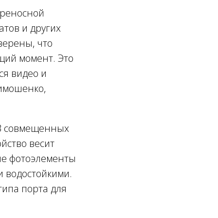
ереносной
атов и других
верены, что
щий момент. Это
ся видео и
Тимошенко,
 3 совмещенных
йство весит
ые фотоэлементы
и водостойкими.
типа порта для