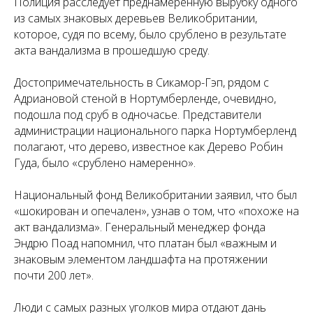
Полиция расследует преднамеренную вырубку одного
из самых знаковых деревьев Великобритании,
которое, судя по всему, было срублено в результате
акта вандализма в прошедшую среду.
Достопримечательность в Сикамор-Гэп, рядом с
Адриановой стеной в Нортумберленде, очевидно,
подошла под сруб в одночасье. Представители
администрации национального парка Нортумберленд
полагают, что дерево, известное как Дерево Робин
Гуда, было «срублено намеренно».
Национальный фонд Великобритании заявил, что был
«шокирован и опечален», узнав о том, что «похоже на
акт вандализма». Генеральный менеджер фонда
Эндрю Поад напомнил, что платан был «важным и
знаковым элементом ландшафта на протяжении
почти 200 лет».
Люди с самых разных уголков мира отдают дань