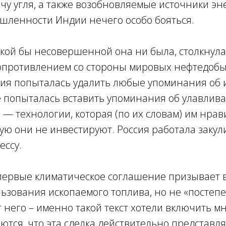
у угля, а также возобновляемые источники эне
шленности Индии нечего особо бояться.
какой бы несовершенной она ни была, столкнула
опротивлением со стороны мировых нефтедоб
вия попыталась удалить любые упоминания об
е попыталась вставить упоминания об улавлив
 — технологии, которая (по их словам) им нрави
рую они не инвестируют. Россия работала закул
ессу.
впервые климатическое соглашение призывает 
льзования ископаемого топлива, но не «постеп
т него – именно такой текст хотели включить м
тся, что эта сделка действительно представля