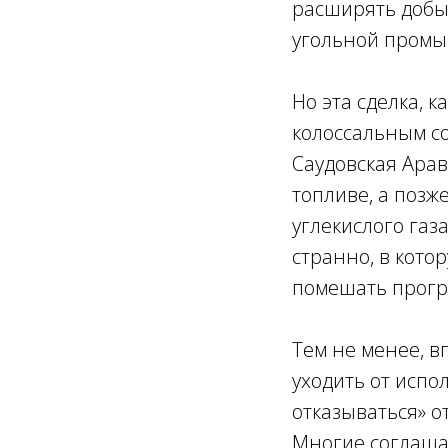
расширять добыч
угольной промы
Но эта сделка, 
колоссальным с
Саудовская Ара
топливе, а позж
углекислого газа
странно, в кото
помешать прогр
Тем не менее, 
уходить от испо
отказываться» о
Многие соглашаю