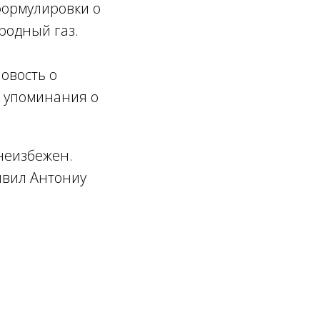
формулировки о
родный газ.
овость о
о упоминания о
 неизбежен.
аявил Антониу