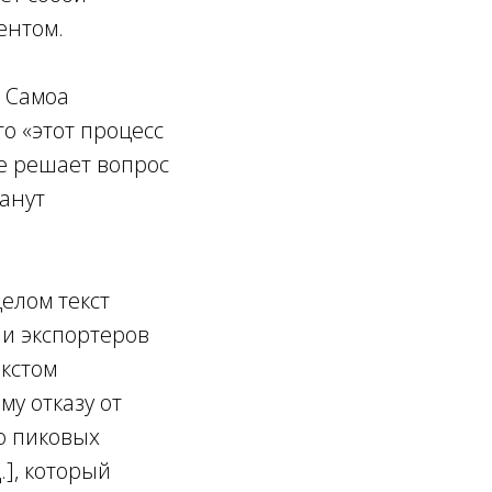
ентом.
ь Самоа
то «этот процесс
не решает вопрос
танут
целом текст
 и экспортеров
екстом
му отказу от
ю пиковых
.], который