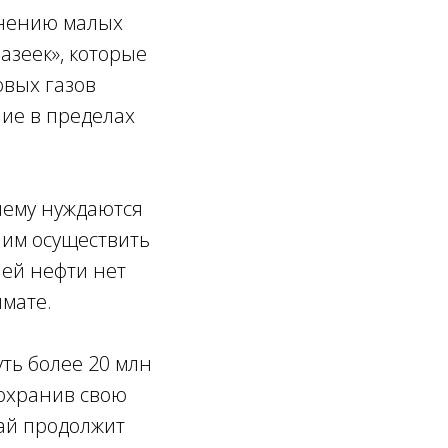
 мнению малых
азеек», которые
овых газов
ие в пределах
нему нуждаются
 им осуществить
лей нефти нет
имате.
ть более 20 млн
сохранив свою
тай продолжит