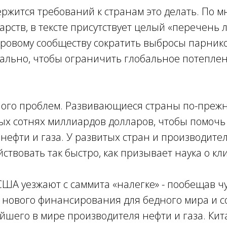
ержится требований к странам это делать. По
арств, в тексте присутствует целый «перечень л
ировому сообществу сократить выбросы парник
кально, чтобы ограничить глобальное потеплен
много проблем. Развивающиеся страны по-преж
ых сотнях миллиардов долларов, чтобы помочь
, нефти и газа. У развитых стран и производите
йствовать так быстро, как призывает наука о кл
ША уезжают с саммита «налегке» - пообещав чу
е нового финансирования для бедного мира и 
йшего в мире производителя нефти и газа. Ки