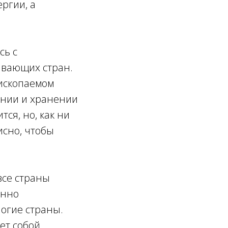
ргии, а
сь с
ывающих стран.
 ископаемом
ании и хранении
тся, но, как ни
исно, чтобы
все страны
енно
ногие страны.
ет собой