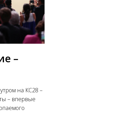
ие –
утром на КС28 –
ты – впервые
копаемого