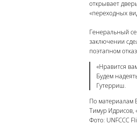
открывает двер
«переходных вид
Генеральный се
заключении сдел
поэтапном отказ
«
Нравится вам
Будем надеять
Гутерриш.
По материалам B
Тимур Идрисов,
Фото: UNFCCC Fli