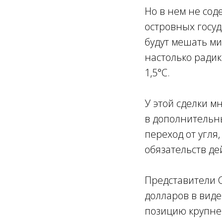
Но в нем не сод
островных госуд
будут мешать м
настолько ради
1,5°С.
У этой сделки 
в дополнительн
переход от угля
обязательств де
Представители С
долларов в вид
позицию крупне