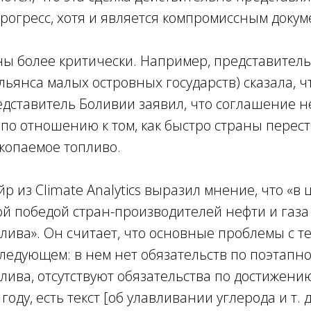
огресс, хотя и является компромиссным докум
ны более критически. Например, представител
льянса малых островных государств) сказала, ч
едставитель Боливии заявил, что соглашение 
по отношению к том, как быстро страны перес
копаемое топливо.
р из Climate Analytics выразил мнение, что «в 
й победой стран-производителей нефти и газа
лива». Он считает, что основные проблемы с т
ледующем: в нем нет обязательств по поэтапно
лива, отсутствуют обязательства по достижени
году, есть текст [об улавливании углерода и т. д