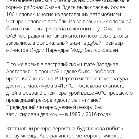
Внезапные паводки оказались наиболее опасными в
горных районах Омана. Здесь были спасены более
100 человек, многие из застрявших автомобилей.
Четыре человека погибли. Из-за возникших оползней
были отменены три этапа велогонки «Тур Омана».
ОАЭ пострадали не так сильно, но некоторые школы
закрылись, а официальный визит в Дубай премьер-
министра Индии Нарендры Моди был сокращен.
В то же время в австралийском штате Западная
Австралия на прошлой неделе было наоборот
чрезвычайно жарко. В Перте в четверг температура
достигла максимума в 41,7°C. Последовательность
дней в феврале с температурой выше 40°C превысило
предыдущий рекорд и достигла пяти дней.
Предыдущий четырехдневный рекорд был
зафиксирован дважды — в 1985 и 2016 годах.
Этот новый рекорд, вероятно, будет снова побит к
концу месяца: Австралийское метеорологическое