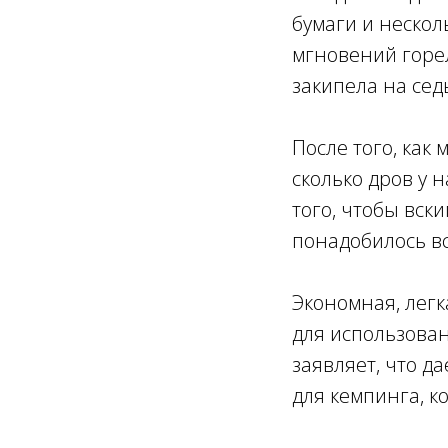
бумаги и нескол
мгновений горел
закипела на сед
После того, как
сколько дров у н
того, чтобы вск
понадобилось вс
Экономная, легк
для использован
заявляет, что д
для кемпинга, к