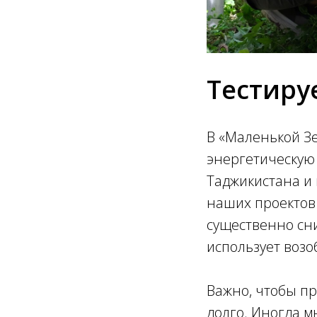
Тестируе
В «Маленькой З
энергетическую
Таджикистана и 
наших проектов
существенно сни
использует возо
Важно, чтобы п
долго. Иногда м