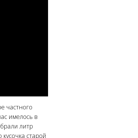
ре частного
нас имелось в
абрали литр
 кусочка старой