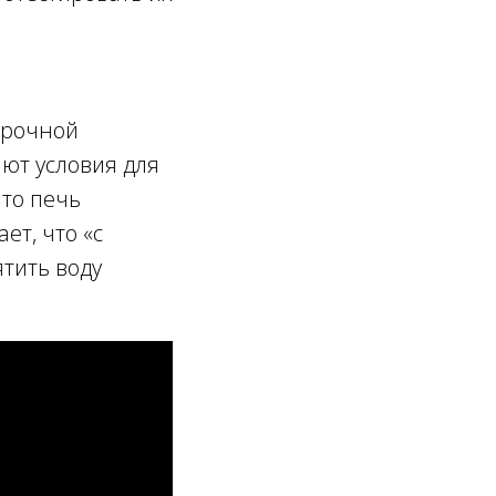
 прочной
ают условия для
что печь
ет, что «с
тить воду