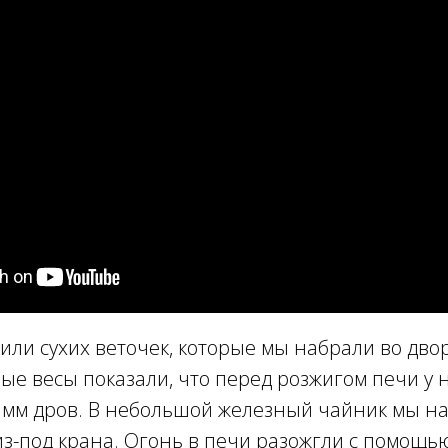
или сухих веточек, которые мы набрали во дво
ые весы показали, что перед розжигом печи у 
амм дров. В небольшой железный чайник мы н
з-под крана. Огонь в печи разожгли с помощью