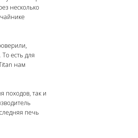
рез несколько
 чайнике
роверили,
 То есть для
Titan нам
я походов, так и
изводитель
оследняя печь