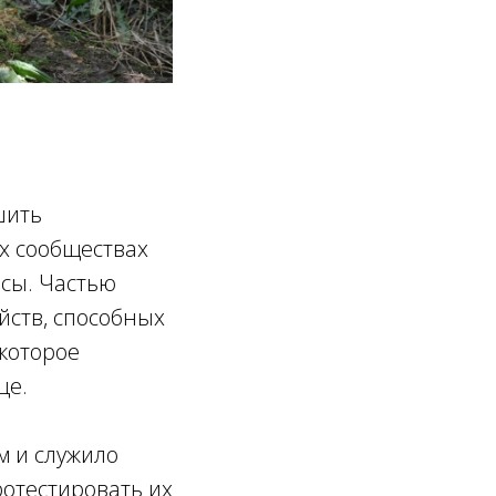
шить
х сообществах
рсы. Частью
йств, способных
которое
це.
м и служило
ротестировать их