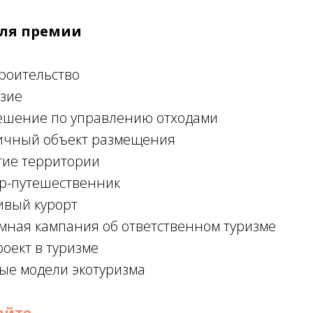
ля премии
роительство
зие
ешение по управлению отходами
ичный объект размещения
тие территории
р-путешественник
ивый курорт
мная кампания об ответственном туризме
оект в туризме
е модели экотуризма
айте
.