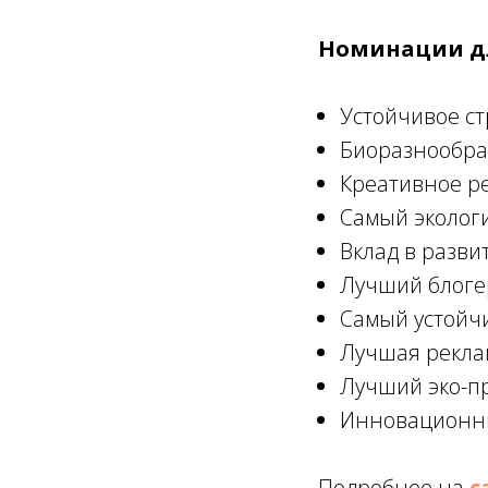
Номинации д
Устойчивое ст
Биоразнообра
Креативное р
Самый эколог
Вклад в разви
Лучший блоге
Самый устойч
Лучшая рекла
Лучший эко-пр
Инновационны
Подробнее на
с