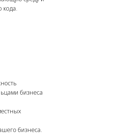
 кода.
жность
льцами бизнеса
местных
ашего бизнеса.