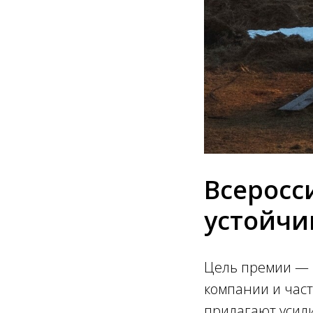
Всеросс
устойчи
Цель премии — 
компании и част
прилагают усил