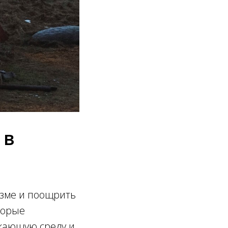
 в
изме и поощрить
торые
ужающую среду и