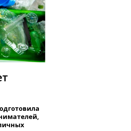
ет
подготовила
нимателей,
личных