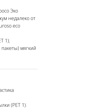
осо Эко
кум недалеко от
uroso.eco
T 1);
 пакеты) мягкий
астика
лки (PET 1).