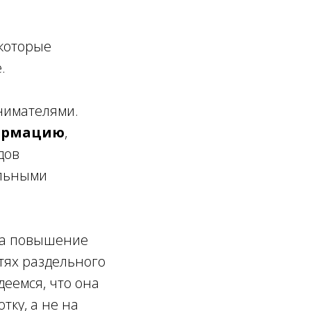
 которые
.
нимателями.
формацию
,
дов
альными
на повышение
тях раздельного
деемся, что она
ку, а не на