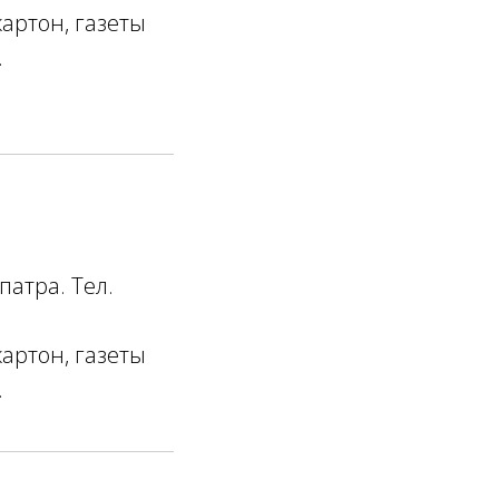
артон, газеты
.
5
атра. Тел.
артон, газеты
.