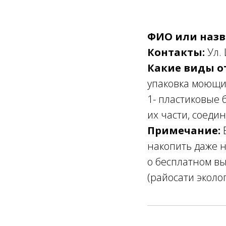
ФИО или назв
Контакты:
Ул.
Какие виды о
упаковка моющих
1- пластиковые 
их части, соеди
Примечание:
накопить даже 
о бесплатном вы
(райосати эколо