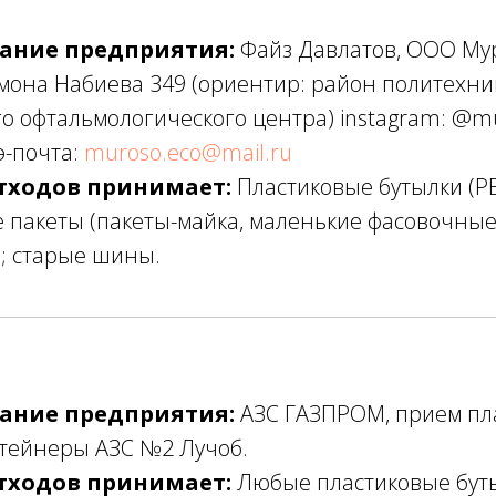
ание предприятия:
Файз Давлатов, ООО Мур
она Набиева 349 (ориентир: район политехни
о офтальмологического центра) instagram: @m
э-почта:
muroso.eco@mail.ru
тходов принимает:
Пластиковые бутылки (PE
 пакеты (пакеты-майка, маленькие фасовочные
); старые шины.
ание предприятия:
АЗС ГАЗПРОМ, прием пл
тейнеры АЗС №2 Лучоб.
тходов принимает:
Любые пластиковые буты