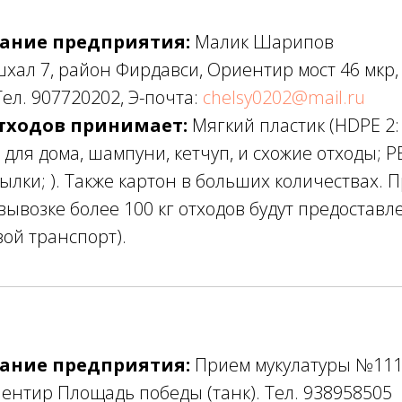
ание предприятия:
Малик Шарипов
ал 7, район Фирдавси, Ориентир мост 46 мкр,
Тел. 907720202, Э-почта:
chelsy0202@mail.ru
тходов принимает:
Мягкий пластик (HDPE 2:
для дома, шампуни, кетчуп, и схожие отходы; PE
ылки; ). Также картон в больших количествах.
ывозке более 100 кг отходов будут предостав
вой транспорт).
ание предприятия:
Прием мукулатуры №11
нтир Площадь победы (танк). Тел. 938958505