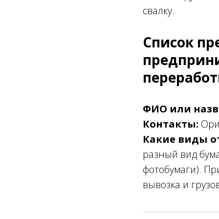
свалку.
Список пр
предприн
переработ
ФИО или назв
Контакты:
Ори
Какие виды о
разный вид бума
фотобумаги). Пр
вывозка и грузо