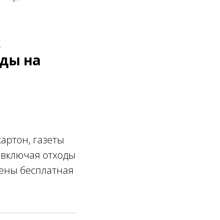
х
ды на
артон, газеты
, включая отходы
лены бесплатная