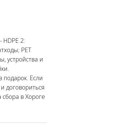
- HDPE 2:
отходы; PET
ы, устройства и
ки.
в подарок. Если
 и договориться
 сбора в Хороге