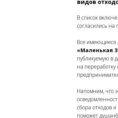
видов отходо
В список включ
согласились на 
Все имеющиеся 
«Маленькая З
публикуемую в д
на переработку
предпринимате
Напомним, что 
осведомленност
сбора отходов и
поможет душанби