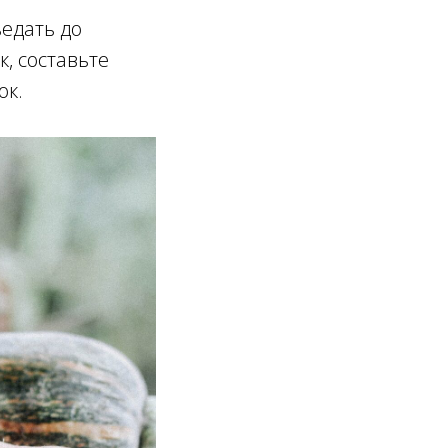
ъедать до
, составьте
ок.