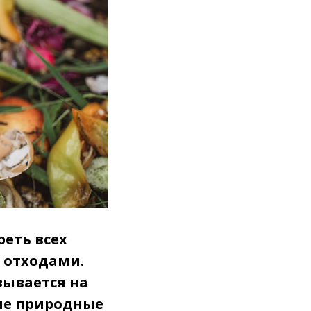
реть всех
 отходами.
зывается на
ые природные