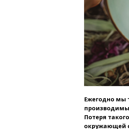
Ежегодно мы т
производимых
Потеря таког
окружающей с