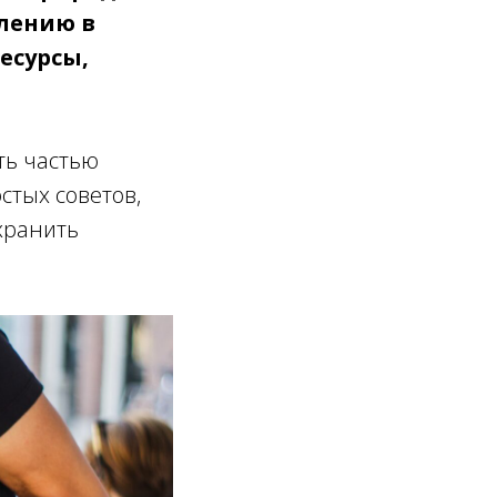
блению в
есурсы,
ть частью
стых советов,
хранить