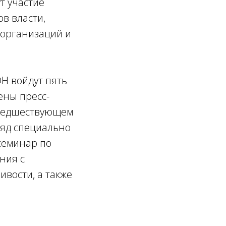
т участие
в власти,
 организаций и
Н войдут пять
ены пресс-
предшествующем
ряд специально
семинар по
ния с
вости, а также