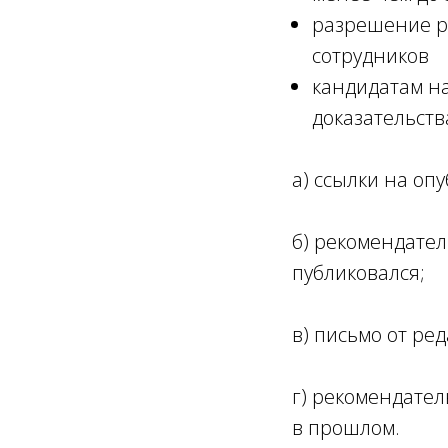
разрешение р
сотрудников
кандидатам н
доказательст
a) ссылки на оп
б) рекомендател
публиковался;
в) письмо от ре
г) рекомендател
в прошлом.