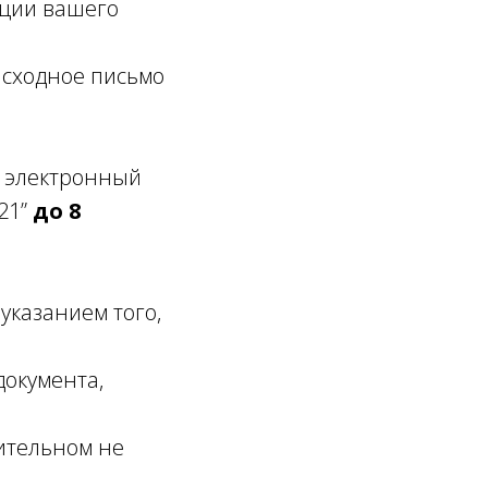
яции вашего
 сходное письмо
а электронный
C21”
до 8
указанием того,
документа,
вительном не