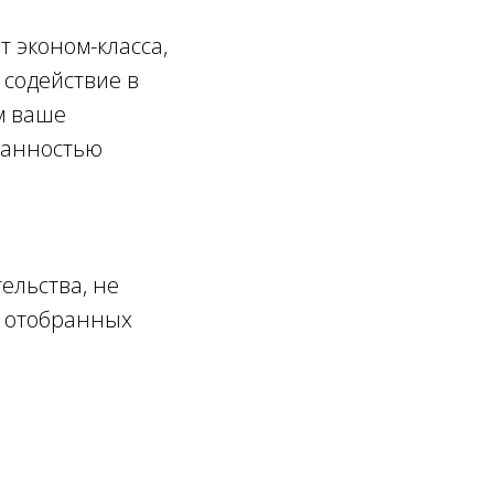
 эконом-класса,
 содействие в
м ваше
занностью
ельства, не
ю отобранных