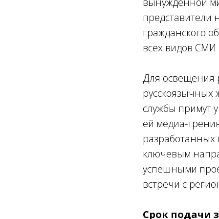
вынужденной ми
представители 
гражданского о
всех видов СМИ 
Для освещения р
русскоязычных 
службы примут 
ей медиа-тренин
разработанных
ключевым напра
успешными проек
встречи с реги
Срок подачи з