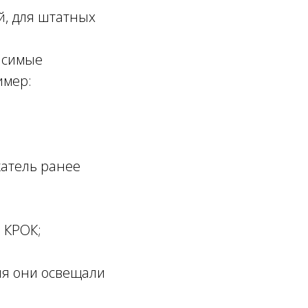
й, для штатных
исимые
имер:
катель ранее
 КРОК;
ия они освещали