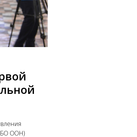
ервой
альной
твления
КБО ООН)