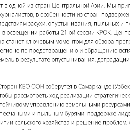
т в одной из стран Центральной Азии. Мы пр
журналистов, в особенности из стран подверж
едствиям засухи, опустынивания, пыльных и п
 в освещении работы 21-ой сессии КРОК. Цент
ча станет ключевым моментом для обзора прогр
 регионе по предотвращению и обращению всп
мель в результате опустынивания, деградации
торон КБО ООН соберутся в Самарканде (Узбеки
чтобы рассмотреть ход реализации стратегичес
стойчивому управлению земельными ресурсами,
с песчаными и пыльным бурями, поддержке лид
итии сельского хозяйства и решение проблем, 