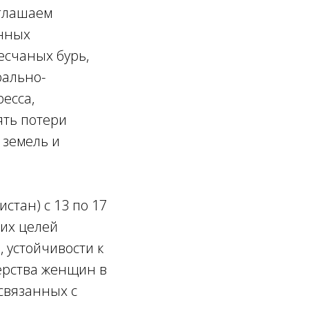
иглашаем
енных
есчаных бурь,
рально-
есса,
ять потери
 земель и
стан) с 13 по 17
ких целей
 устойчивости к
ерства женщин в
связанных с