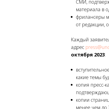
СМИ, подтвер
материала в 
фрилансеры мо
от редакции, 
Каждый заявите
адрес
press@unc
октября 2023
:
вступительное
какие темы бу
копия пресс-к
подтверждающ
копии страниц
менее чем до 