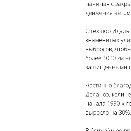
начиная с закры
движения автом
С тех пор Идал
знаменитых улиц
выбросов, чтобы
более 1000 км н
защищенными п
Частично благо
Деланоэ, количе
начала 1990-х г
выросло на 30%,
В ближайшее вр