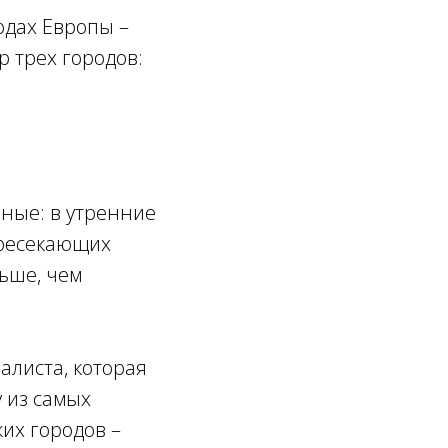
одах Европы –
р трех городов:
ные: в утренние
ересекающих
льше, чем
алиста, которая
у из самых
их городов –