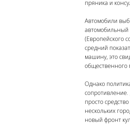
пряника и консу
Автомобили выб
автомобильный т
(Европейского с
средний показат
машину, это св
общественного 
Однако политик
сопротивление. 
просто средство
нескольких гор
новый фронт ку