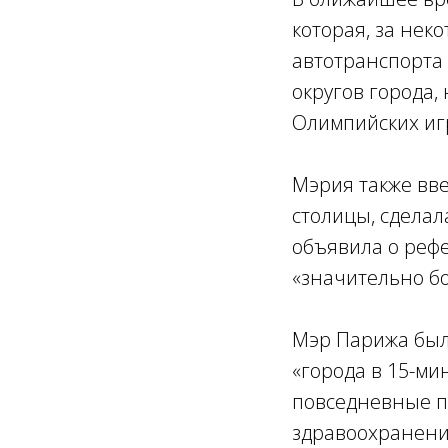
которая, за нек
автотранспорта
округов города,
Олимпийских иг
Мэрия также вве
столицы, сдела
объявила о реф
«значительно бо
Мэр Парижа был
«города в 15-ми
повседневные п
здравоохранения