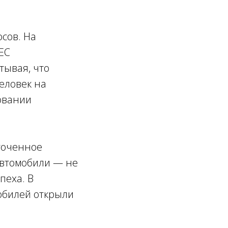
сов. На
ЕС
тывая, что
человек на
овании
точенное
автомобили — не
пеха. В
обилей открыли