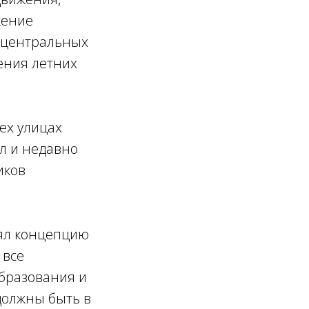
жение
о центральных
дения летних
ех улицах
л и недавно
иков
нял концепцию
 все
бразования и
 должны быть в