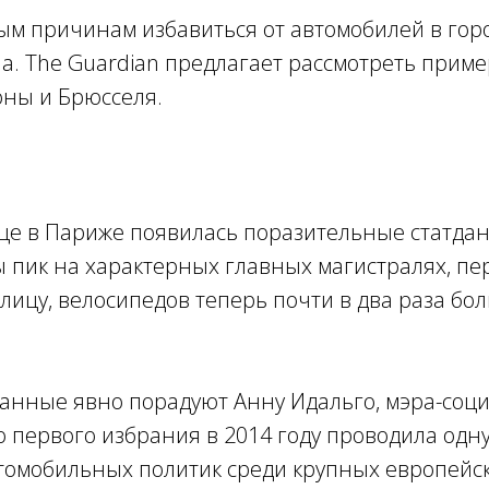
ым причинам избавиться от автомобилей в гор
а. The Guardian предлагает рассмотреть приме
оны и Брюсселя.
це в Париже появилась поразительные статдан
ы пик на характерных главных магистралях, п
лицу, велосипедов теперь почти в два раза бо
анные явно порадуют Анну Идальго, мэра-соци
о первого избрания в 2014 году проводила одн
томобильных политик среди крупных европейск