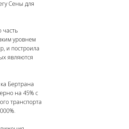
егу Сены для
 часть
изким уровнем
р, и построила
рых являются
ика Бертрана
ерно на 45% с
ного транспорта
1000%.
движения,