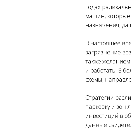
годах радикаль
машин, которые 
назначения, да 
В настоящее вр
загрязнение воз
также желанием 
и работать. В б
схемы, направл
Стратегии разли
парковку и зон
инвестиций в о
данные свидетел