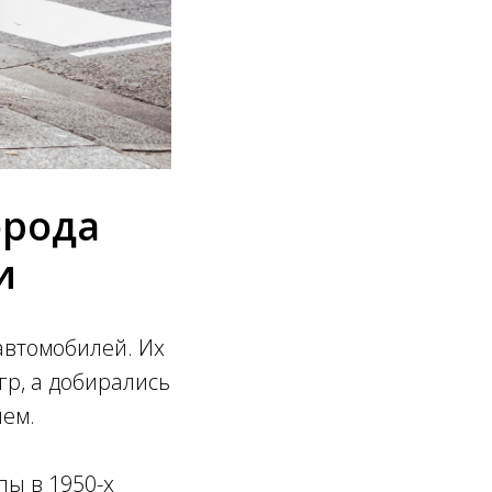
орода
и
автомобилей. Их
гр, а добирались
ием.
ы в 1950-х