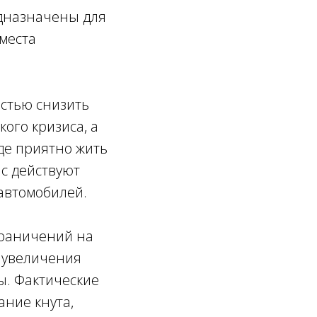
едназначены для
места
остью снизить
ого кризиса, а
где приятно жить
ас действуют
автомобилей.
граничений на
 увеличения
ы. Фактические
ание кнута,