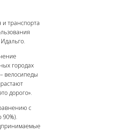
 и транспорта
ользования
 Идальго.
ечение
ных городах
 – велосипеды
ерастают
это дорого
».
сравнению с
 90%).
редпринимаемые