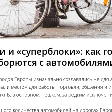
и и «суперблоки»: как г
борются с автомобилям
родов Европы изначально создавались не для 
были местом для работы, торговли, общения и и
ункт Б, в основном, пешком, за редким исключен
шого количества автомобилей на дорогах Европ