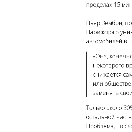
пределах 15 мин
Пьер Зембри, п
Парижского унив
автомобилей в П
«
Она, конечно
некоторого в
снижается са
или обществе
заменять свои
Только около 3
остальной часть
Проблема, по сл