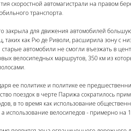
тия скоростной автомагистрали на правом бер
обильного транспорта.
ьго закрыла для движения автомобилей большую
, таких как Рю де Риволи, расширила зону с н
 старые автомобили не смогли въезжать в цент
овых велосипедных маршрутов, 350 км из кото
олосами.
даря ее политике и политике ее предшественн
ство поездок в черте Парижа сократилось прим
одов, в то время как использование обществен
 а использование велосипедов - примерно на 
емя появится зона ограниченного дорожного 