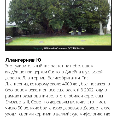
Ллангернив Ю
Этот удивительный тис растет на небольшом
кладбище при церкви Святого Дигейна в уэльской
деревне Ллангернив, Великобритания. Тис
Ллангернив, которому около 4000 лет, был посажен в
бронзовом веке, и он все еще растет! В 2002 году, в
рамках празднования золотого юбилея королевы
Елизаветы II, Совет по деревьям включил этот тис в
число 50 великих британских деревьев. Дерево также
уходит своими корнями в валлийскую мифологию, где