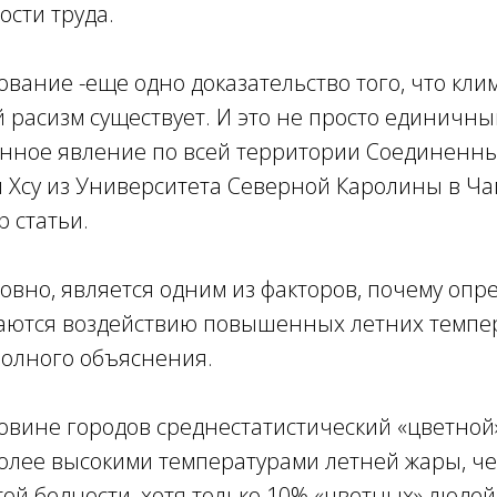
сти труда.
вание -еще одно доказательство того, что кли
 расизм существует. И это не просто единичны
нное явление по всей территории Соединенн
л Хсу из Университета Северной Каролины в Ча
 статьи.
ловно, является одним из факторов, почему оп
аются воздействию повышенных летних темпера
полного объяснения.
овине городов среднестатистический «цветной
более высокими температурами летней жары, ч
ой бедности, хотя только 10% «цветных» люде