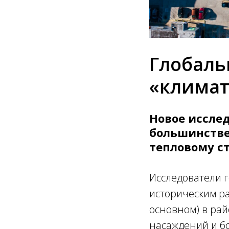
Глобаль
«климат
Новое иссле
большинстве
тепловому ст
Исследователи г
историческим ра
основном) в ра
насаждений и бо