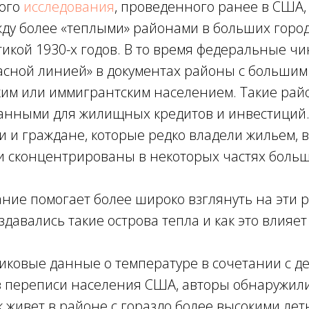
ного
исследования
, проведенного ранее в США
ду более «теплыми» районами в больших город
икой 1930-х годов. В то время федеральные ч
асной линией» в документах районы с большим
им или иммигрантским населением. Такие рай
анными для жилищных кредитов и инвестиций. 
ки и граждане, которые редко владели жильем, 
и сконцентрированы в некоторых частях больш
ние помогает более широко взглянуть на эти 
здавались такие острова тепла и как это влияет
никовые данные о температуре в сочетании с 
 переписи населения США, авторы обнаружили
к живет в районе с гораздо более высокими л