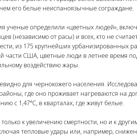
 чем его белые неиспаноязычные сограждане.
ия ученые определили «цветных людей», включ
ев (независимо от расы) и всех, кто не считае
шести, из 175 крупнейших урбанизированных р
й части США, цветные люди в летнее время п
ильному воздействию жары.
евидно для чернокожего населения. Исследова
 районы, где оно проживает нагреваются на д
нию с 1,47°C, в кварталах, где живут белые.
 только к увеличению смертности, но и к друг
включая тепловые удары или, например, сниже