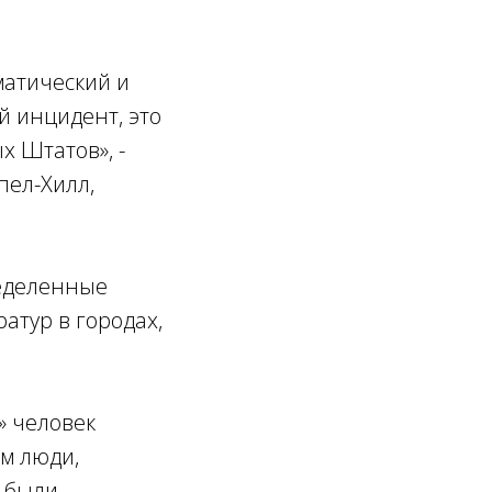
матический и
й инцидент, это
ых Штатов
», -
пел-Хилл,
ределенные
тур в городах,
» человек
ем люди,
й были