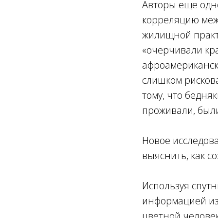
Авторы еще од
корреляцию меж
жилищной практ
«очерчивали кр
афроамериканск
слишком рисков
тому, что бедня
проживали, был
Новое исследова
выяснить, как со
Используя спут
информацией из
цветной челове