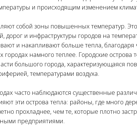
пературы и происходящим изменением клима
вляют собой зоны повышенных температур. Это
, дорог и инфраструктуры городов на температ
вают и накапливают больше тепла, благодаря 
 городах намного теплее. Городские острова 
части большого города, характеризующаяся п
риферией, температурами воздуха.
родах часто наблюдаются существенные различи
ияют эти острова тепла: районы, где много де
етно прохладнее, чем те, которые плотно зас
ными предприятиями.