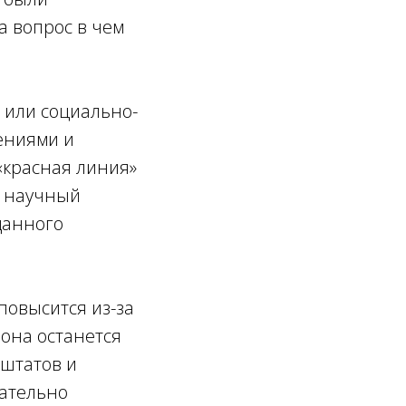
а вопрос в чем
 или социально-
ениями и
 «красная линия»
й научный
данного
повысится из-за
 она останется
 штатов и
ательно