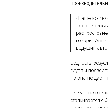
производительно
«
Наше исследо
экологический
распростране
говорит Анге
ведущий автор
Бедность, безус
группы подверг
но она не дает 
Примерно в пол
сталкивается с 
живущие за черт