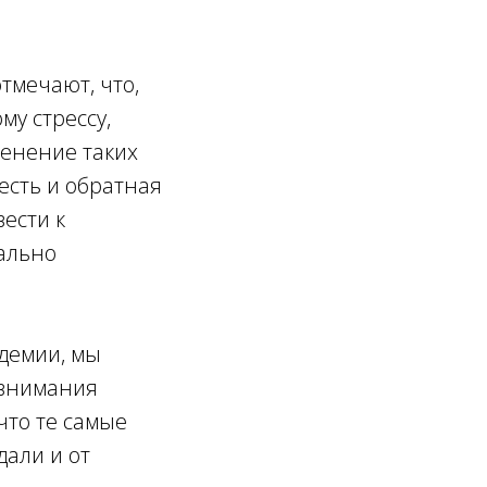
тмечают, что,
у стрессу,
ленение таких
есть и обратная
ести к
ально
ндемии, мы
 внимания
что те самые
дали и от