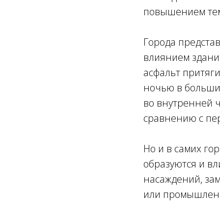
повышением тем
Города предста
влиянием зданий
асфальт притяги
ночью в больших
во внутренней 
сравнению с пе
Но и в самих го
образуются и вл
насаждений, зам
или промышлен