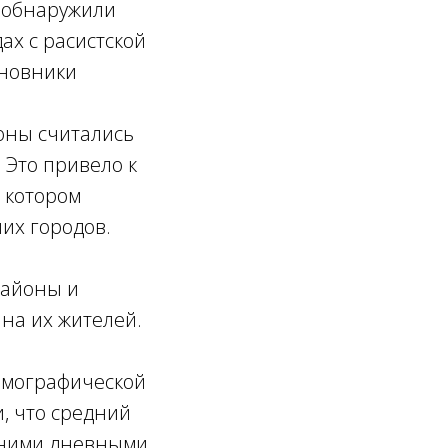
, обнаружили
ах с расистской
иновники
оны считались
Это привело к
в котором
их городов.
районы и
 на их жителей.
демографической
, что средний
етними дневными