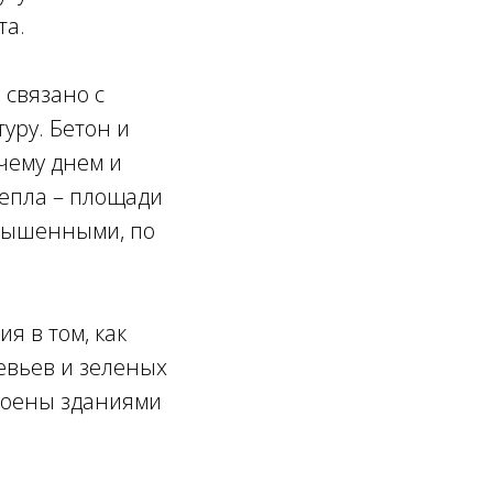
та.
 связано с
уру. Бетон и
чему днем и
тепла – площади
овышенными, по
я в том, как
ревьев и зеленых
троены зданиями