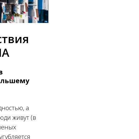
ствия
ША
в
большему
дностью, а
юди живут (в
леных
угубляется