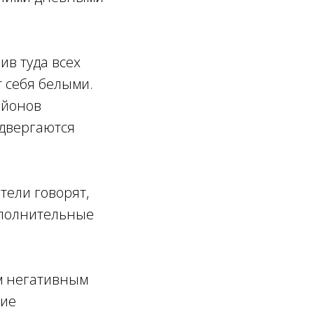
ив туда всех
т себя белыми.
айонов
одвергаются
тели говорят,
ополнительные
им негативным
ние