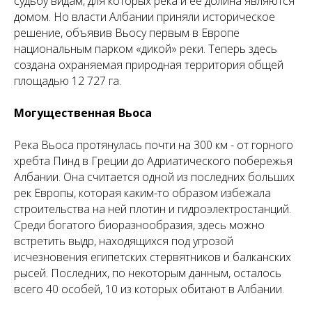
судьбу видам, для которых река и ее долина являются
домом. Но власти Албании приняли историческое
решение, объявив Вьосу ​​первым в Европе
национальным парком «дикой» реки. Теперь здесь
создана охраняемая природная территория общей
площадью 12 727 га.
Могущественная Вьоса
Река Вьоса протянулась почти на 300 км - от горного
хребта Пинд в Греции до Адриатического побережья
Албании. Она считается одной из последних больших
рек Европы, которая каким-то образом избежала
строительства на ней плотин и гидроэлектростанций.
Среди богатого биоразнообразия, здесь можно
встретить выдр, находящихся под угрозой
исчезновения египетских стервятников и балканских
рысей. Последних, по некоторым данным, осталось
всего 40 особей, 10 из которых обитают в Албании.